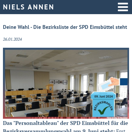
Startseite
Deine Wahl - Die Bezirksliste der SPD Eimsbüttel steht
Aktive Politik
26.01.2024
Über mich
Das "Personaltableau" der SPD Eimsbüttel für die
Bezirksversammlungswahl am 9. Juni steht:
Erst