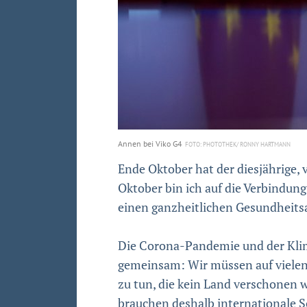
Annen bei Viko G4
PHOTOTHEK/ RONNY HARTMANN
Ende Oktober hat der diesjährige,
Oktober bin ich auf die Verbindu
einen ganzheitlichen Gesundheits
Die Corona-Pandemie und der Klima
gemeinsam: Wir müssen auf vielen E
zu tun, die kein Land verschonen 
brauchen deshalb internationale So