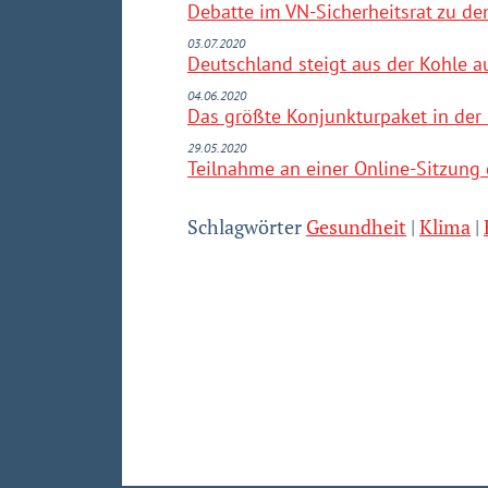
Debatte im VN-Sicherheitsrat zu de
03.07.2020
Deutschland steigt aus der Kohle a
04.06.2020
Das größte Konjunkturpaket in der
29.05.2020
Teilnahme an einer Online-Sitzung 
Schlagwörter
Gesundheit
Klima