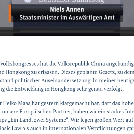
olkskongresses hat die Volksrepublik China angekündigt,
 Hongkong zu erlassen. Dieses geplante Gesetz, zu dem 
enstand politischer Auseinandersetzung. In meiner heut
ng die Entwicklung in Hongkong sehr genau verfolgt.
r Heiko Maas hat gestern klargemacht hat, darf das h
 unsere Europäischen Partner, haben wir ein starkes Int
ps „Ein Land, zwei Systeme“. Wir legen großen Wert au
sic Law als auch in internationalen Verpflichtungen gara