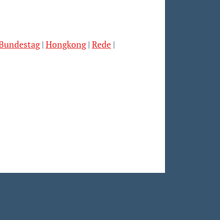
 Bundestag
Hongkong
Rede