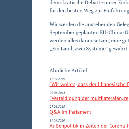
demokratische Debatte unter Einbe
für den besten Weg zur Einführung
Wir werden die anstehenden Gelege
September geplanten EU-China-Gipf
werden alles daran setzen, eine gu
„Ein Land, zwei Systeme“ gewahrt
Ähnliche Artikel
17.05.2019
"Wir wollen, dass der libanesische 
29.06.2018
"Verteidigung der multilateralen, 
27.06.2018
Q&A im Parlament
17.04.2020
Außenpolitik in Zeiten der Corona