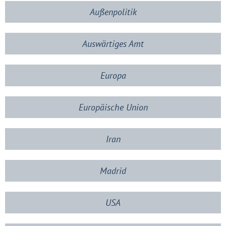
Außenpolitik
Auswärtiges Amt
Europa
Europäische Union
Iran
Madrid
USA