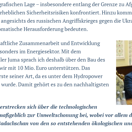
grafischen Lage – insbesondere entlang der Grenze zu Afg
eblichen Sicherheitsrisiken konfrontiert. Hinzu komme
ngesichts des russischen Angriffskrieges gegen die Ukra
lomatische Herausforderung bedeuten.
haftliche Zusammenarbeit und Entwicklung
sonders im Energiesektor. Mit dem
ler Juma sprach ich deshalb über den Bau des
wir mit 10 Mio. Euro unterstützen. Das
rste seiner Art, da es unter dem Hydropower
rt wurde. Damit gehört es zu den nachhaltigsten
erstrecken sich über die technologischen
maßgeblich zur Umweltschonung bei, wobei vor allem 
dachschan von den so entstehenden ökologischen und 