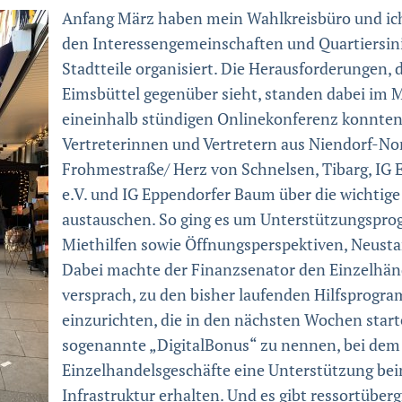
Anfang März haben mein Wahlkreisbüro und ich
den Interessengemeinschaften und Quartiersini
Stadtteile organisiert. Die Herausforderungen, 
Eimsbüttel gegenüber sieht, standen dabei im 
eineinhalb stündigen Onlinekonferenz konnten 
Vertreterinnen und Vertretern aus Niendorf-No
Frohmestraße/ Herz von Schnelsen, Tibarg, IG E
e.V. und IG Eppendorfer Baum über die wichtig
austauschen. So ging es um Unterstützungspro
Miethilfen sowie Öffnungsperspektiven, Neust
Dabei machte der Finanzsenator den Einzelhän
versprach, zu den bisher laufenden Hilfsprogr
einzurichten, die in den nächsten Wochen starte
sogenannte „DigitalBonus“ zu nennen, bei dem 
Einzelhandelsgeschäfte eine Unterstützung bei
Infrastruktur erhalten. Und es gibt ressortübe