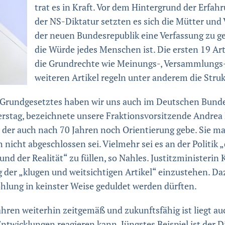
trat es in Kraft. Vor dem Hintergrund der Erfa
der NS-Diktatur setzten es sich die Mütter und
der neuen Bundesrepublik eine Verfassung zu g
die Würde jedes Menschen ist. Die ersten 19 Ar
die Grundrechte wie Meinungs-, Versammlungs-, 
weiteren Artikel regeln unter anderem die Struk
Grundgesetztes haben wir uns auch im Deutschen Bundes
rstag, bezeichnete unsere Fraktionsvorsitzende Andrea N
 der auch nach 70 Jahren noch Orientierung gebe. Sie mac
nicht abgeschlossen sei. Vielmehr sei es an der Politik
d der Realität“ zu füllen, so Nahles. Justitzministerin K
g der „klugen und weitsichtigen Artikel“ einzustehen. Da
lung in keinster Weise geduldet werden dürften.
hren weiterhin zeitgemäß und zukunftsfähig ist liegt au
ntwicklungen reagieren kann. Jüngstes Beispiel ist der D