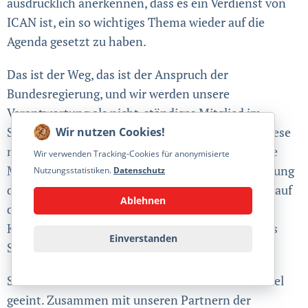
ausdrücklich anerkennen, dass es ein Verdienst von
ICAN ist, ein so wichtiges Thema wieder auf die
Agenda gesetzt zu haben.
Das ist der Weg, das ist der Anspruch der
Bundesregierung, und wir werden unsere
Verantwortung als nicht-ständiges Mitglied im
Sicherheitsrat der Vereinten Nationen nutzen, diese
nuklearen Herausforderungen anzugehen und die
Wir verwenden Tracking-Cookies für anonymisierte
Möglich­keiten schrittweiser Fortschritte in Richtung
Nutzungsstatistiken.
Datenschutz
der nuklearen Abrüstung auszuschöpfen. Es liegt auf
Ablehnen
der Hand, dass dies nur im Dialog, nicht in
Konfrontation mit den Ständigen Mitgliedern des
Einverstanden
Sicher­heitsrats erfolg­versprechend sein kann.
So sind wir trotz unterschiedlicher Ansätze im Ziel
geeint. Zusammen mit unseren Partnern der