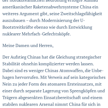
amerikanischer Raketen­­abwehr­systeme China ein
weiteres Argument gibt, seine Zweit­schlags­­fähigkeit
auszubauen – durch Moder­nisie­rung der U-
Bootstreitkräfte ebenso wie durch Ent­wicklung
nuklearer Mehrfach-Gefechts­köpfe.
Meine Damen und Herren,
Der Aufstieg Chinas hat die Gleichung strate­gischer
Stabilität ohnehin komplizierter werden lassen.
Dabei sind es weniger Chinas Atomwaffen, die Unbe­
hagen hervor­rufen. Mit Verweis auf sein kategorisches
Nein zu jeder Form des atoma­ren Ersteinsatzes, mit
einer durch separate Lagerung von Spreng­köpfen und
Trägern abgesenkten Einsatzbereitschaft und einem
stabilen nuklearen Arsenal nimmt China für sich in