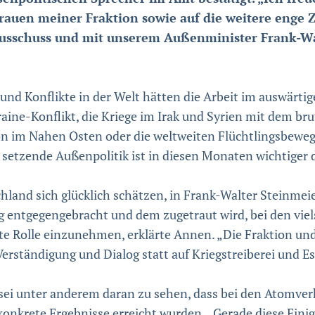
rauen mei­ner Frak­tion sowie auf die weitere eng
sschuss und mit unserem Außen­mi­nis­ter Frank-Wa
nd Konflikte in der Welt hätten die Arbeit im auswärtig
ine-Konflikt, die Kriege im Irak und Syrien mit dem bru
tion im Nahen Osten oder die weltweiten Flüchtlingsbeweg
 setzende Außenpolitik ist in diesen Monaten wichtiger 
chland sich glücklich schätzen, in Frank-Walter Steinme
entgegengebracht und dem zugetraut wird, bei den viels
te Rolle einzunehmen, erklärte Annen. „Die Fraktion und
Verständigung und Dialog statt auf Kriegstreiberei und Es
 sei unter anderem daran zu sehen, dass bei den Atomv
nkrete Ergebnisse erreicht wurden. „Gerade diese Einigu