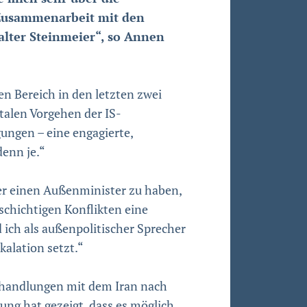
e Zusammenarbeit mit den
lter Stein­meier“, so Annen
en Bereich in den letzten zwei
talen Vorgehen der IS-
ungen – eine engagierte,
denn je.“
ier einen Außenminister zu haben,
chichtigen Konflikten eine
 ich als außenpolitischer Sprecher
kalation setzt.“
erhandlungen mit dem Iran nach
ng hat gezeigt, dass es möglich