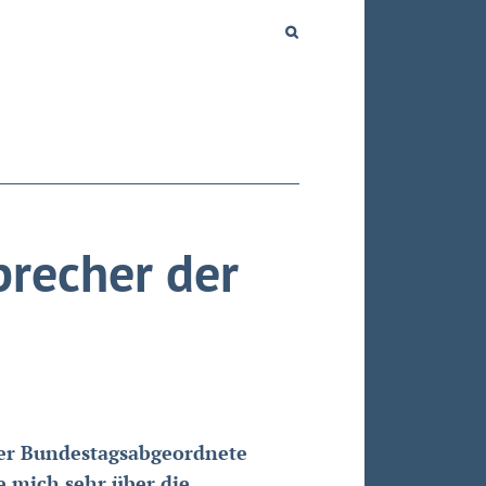
precher der
Bun­des­tags­ab­ge­ord­nete
e mich sehr über die