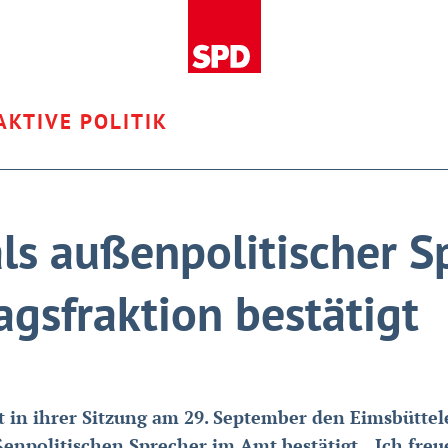
AKTIVE POLITIK
ls außenpolitischer S
gsfraktion bestätigt
n ihrer Sitzung am 29. September den Eims­büt­te­ler 
­po­li­ti­schen Spre­cher im Amt bestätigt.
„Ich freu