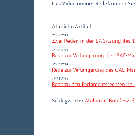
Das Video meiner Rede können Sie
Ähnliche Artikel
21.02.2014
Zwei Reden in der 17. Sitzung des
14.02.2014
Rede zur Verlängerung des ISAF-Ma
30.01.2014
Rede zur Verlängerung des OAE-Ma
15.03.2014
Rede zu den Parlamentsrechten bei
Schlagwörter
Atalanta
Bundeswe